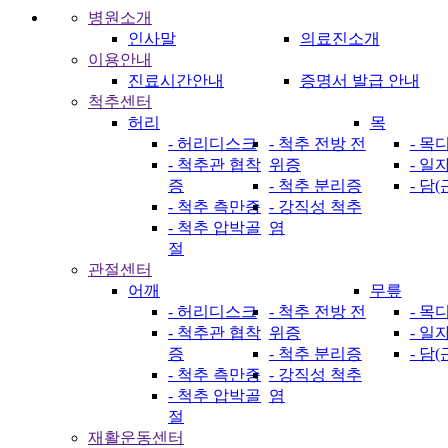
병원소개
인사말
의료진소개
이용안내
진료시간안내
증명서 발급 안내
척추센터
허리
목
- 허리디스크
- 척추 전방 전
- 목
- 척추관 협착
위증
- 일
증
- 척추 분리증
- 담
- 척추 측만증
- 강직성 척추
- 척추 압박골
염
절
관절센터
어깨
무릎
- 허리디스크
- 척추 전방 전
- 목
- 척추관 협착
위증
- 일
증
- 척추 분리증
- 담
- 척추 측만증
- 강직성 척추
- 척추 압박골
염
절
재활운동센터