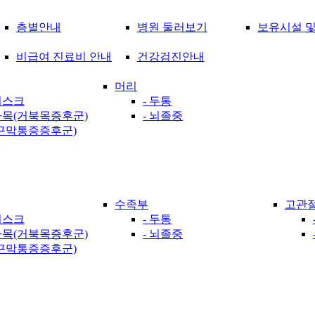
층별안내
병원 둘러보기
보유시설 및
비급여 진료비 안내
건강검진안내
머리
디스크
- 두통
자목(거북목증후군)
- 뇌졸중
(근막통증증후군)
수족부
고관
디스크
- 두통
자목(거북목증후군)
- 뇌졸중
(근막통증증후군)