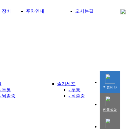
 장비
주차안내
오시는길
절
줄기세포
진료예약
- 두통
- 두통
- 뇌졸중
- 뇌졸중
카톡상담