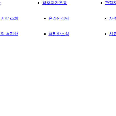
란
척추자가운동
관절
예약 조회
온라인상담
자
의 척편한
척편한소식
치